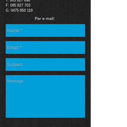
T:
085 827 696
F:
085 827 703
G:
0475 850 118
Par e-mail
: